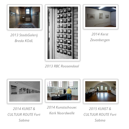
2014 Kerst
2013 StadsGalerij
Zevenbergen
Breda KOdL
2013 RBC Roosendaal
2014 Kunstschouw:
2014 KUNST &
2015 KUNST &
Kerk Noordwelle
CULTUUR ROUTE Fort
CULTUUR ROUTE Fort
Sabina
Sabina