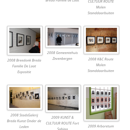
Breda Familie de Laat
CULTUUR ROUTE
Molen
Standdaarbuiten
2008 Gemeentehuis
Zevenbergen
2008 K&C Route
2008 Breedonk Breda
Molen
Familie De Laat
Standdaarbuiten
Expositie
2008 StadsGalerij
2009 KUNST &
Breda Kunst Onder de
CULTUUR ROUTE Fort
2009 Arboretum
Leden
Sabina