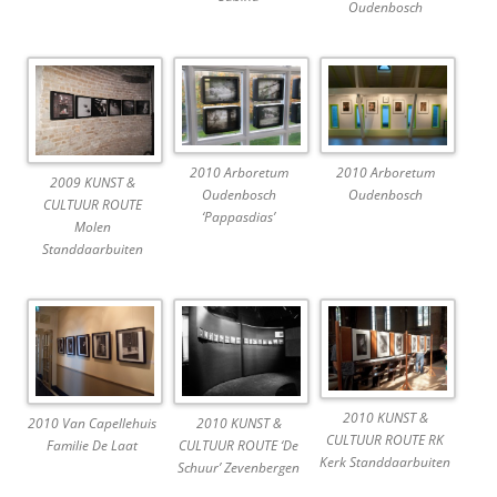
Oudenbosch
2010 Arboretum
2010 Arboretum
2009 KUNST &
Oudenbosch
Oudenbosch
CULTUUR ROUTE
‘Pappasdias’
Molen
Standdaarbuiten
2010 KUNST &
2010 Van Capellehuis
2010 KUNST &
CULTUUR ROUTE RK
Familie De Laat
CULTUUR ROUTE ‘De
Kerk Standdaarbuiten
Schuur’ Zevenbergen