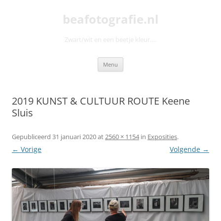
Ga
naar
beafotografie.nl
de
inhoud
Zwart/wit en een beetje kleur….
Menu
2019 KUNST & CULTUUR ROUTE Keene
Sluis
Gepubliceerd
31 januari 2020
at
2560 × 1154
in
Exposities
.
← Vorige
Volgende →