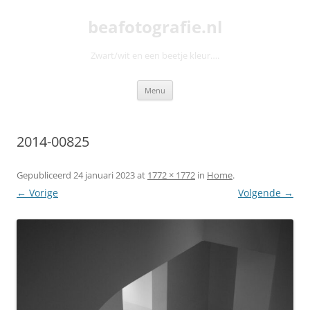
Ga
naar
beafotografie.nl
de
inhoud
Zwart/wit en een beetje kleur….
Menu
2014-00825
Gepubliceerd
24 januari 2023
at
1772 × 1772
in
Home
.
← Vorige
Volgende →